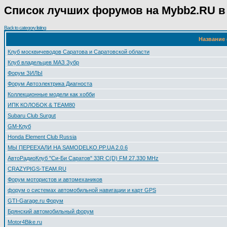
Список лучших форумов на Mybb2.RU в 
Back to category listing
Название
Клуб москвичеводов Саратова и Саратовской области
Клуб владельцев МАЗ Зубр
Форум ЗИЛЫ
Форум Автоэлектрика Диагноста
Коллекционные модели как хобби
ИПК КОЛОБОК & TEAM80
Subaru Club Surgut
GM-Клуб
Honda Element Club Russia
МЫ ПЕРЕЕХАЛИ НА SAMODELKO.PP.UA 2.0.6
АвтоРадиоКлуб "Си-Би Саратов" 33R С(D) FM 27.330 MHz
CRAZYPIGS-TEAM.RU
Форум мотористов и автомехаников
форум о системах автомобильной навигации и карт GPS
GTI-Garage.ru Форум
Брянский автомобильный форум
Motor4Bike.ru