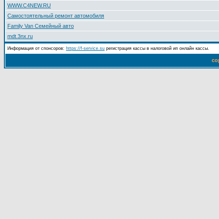
WWW.C4NEW.RU
Самостоятельный ремонт автомобиля
Family Van Семейный авто
mdt.3nx.ru
Информация от спонсоров:
https://f-service.su
регистрация кассы в налоговой ип онлайн кассы.
co